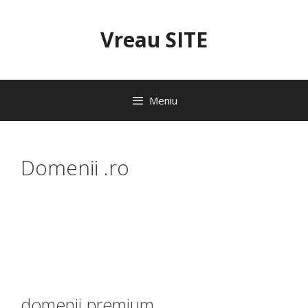
Sari
la
Vreau SITE
conținut
Meniu
Domenii .ro
domenii premium