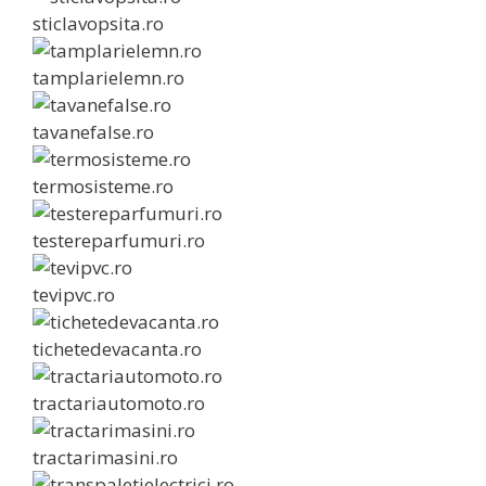
sticlavopsita.ro
tamplarielemn.ro
tavanefalse.ro
termosisteme.ro
testereparfumuri.ro
tevipvc.ro
tichetedevacanta.ro
tractariautomoto.ro
tractarimasini.ro