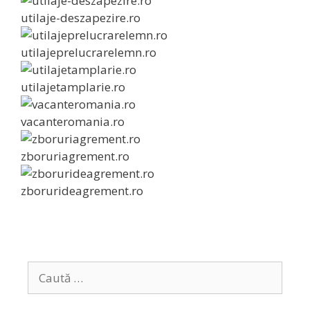
utilaje-deszapezire.ro
utilajeprelucrarelemn.ro
utilajetamplarie.ro
vacanteromania.ro
zboruriagrement.ro
zborurideagrement.ro
C
a
u