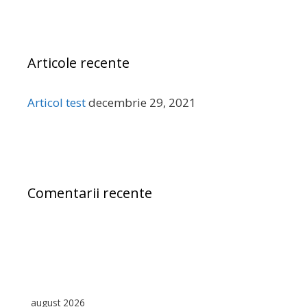
t
ă
d
Articole recente
u
p
ă
Articol test
decembrie 29, 2021
:
Comentarii recente
august 2026