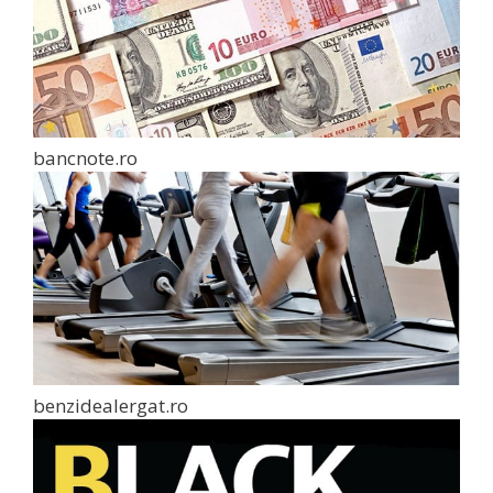
bancnote.ro
benzidealergat.ro