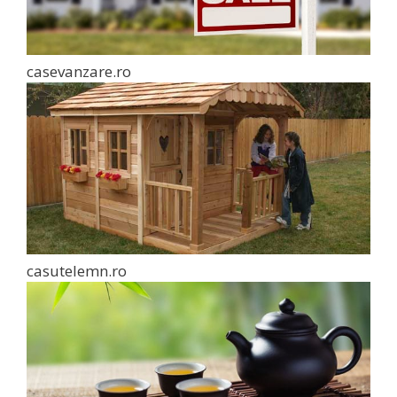
casevanzare.ro
casutelemn.ro